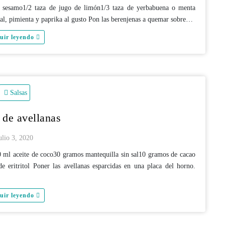
de sesamo1/2 taza de jugo de limón1/3 taza de yerbabuena o menta
Sal, pimienta y paprika al gusto Pon las berenjenas a quemar sobre…
uir leyendo
Salsas
de avellanas
ulio 3, 2020
0 ml aceite de coco30 gramos mantequilla sin sal10 gramos de cacao
e eritritol Poner las avellanas esparcidas en una placa del horno.
uir leyendo